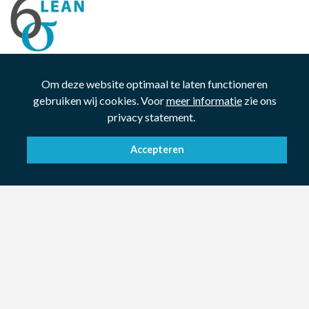
De eigentijdse, wereldwijd toegepaste methode om
Om deze website optimaal te laten functioneren
zorgvuldiger te werken aan procesverbetering, efficiëntie en
gebruiken wij cookies. Voor
meer informatie
zie ons
klanttevredenheid. Om deze duurzame strategie succesvol en
privacy statement.
systematisch in te voeren, werkt Royal Hoitsema Labels
samen met de Groningse universiteit en diverse partners in
Accepteren
binnen- en buitenland.
FSC